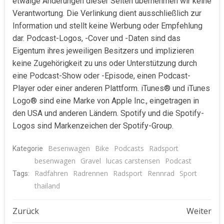
etwaige Änderungen dieser Seiten übernehmen wir keine
Verantwortung. Die Verlinkung dient ausschließlich zur
Information und stellt keine Werbung oder Empfehlung
dar. Podcast-Logos, -Cover und -Daten sind das
Eigentum ihres jeweiligen Besitzers und implizieren
keine Zugehörigkeit zu uns oder Unterstützung durch
eine Podcast-Show oder -Episode, einen Podcast-
Player oder einer anderen Plattform. iTunes® und iTunes
Logo® sind eine Marke von Apple Inc., eingetragen in
den USA und anderen Ländern. Spotify und die Spotify-
Logos sind Markenzeichen der Spotify-Group.
Besenwagen
Bike
Podcasts
Radsport
Kategorie
besenwagen
Gravel
lucas carstensen
Podcast
Radfahren
Radrennen
Radsport
Rennrad
Sport
Tags:
thailand
Beitragsnavigation
Beitragsnavigat
Zurück
Weiter