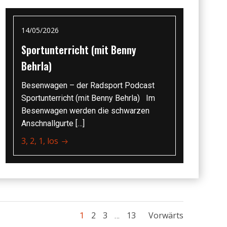
14/05/2026
Sportunterricht (mit Benny
Behrla)
Besenwagen – der Radsport Podcast
Sportunterricht (mit Benny Behrla) Im
Besenwagen werden die schwarzen
Anschnallgurte […]
3, 2, 1, los
Posts
Posts
Page
Page
Page
2
3
13
Vorwärts
Page
1
…