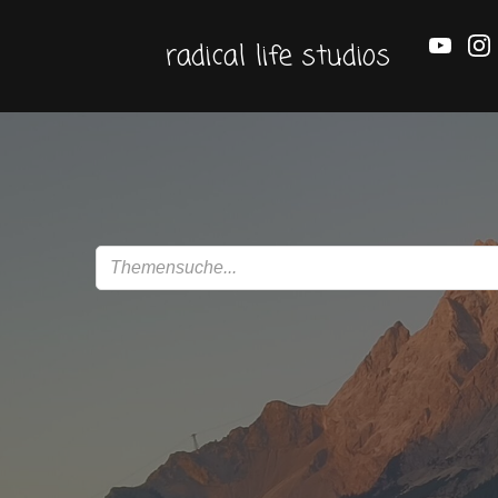
Zum
Inhalt
radical life studios
springen