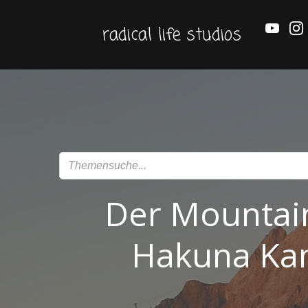
Zum
Inhalt
radical life studios
springen
Der Mountai
Hakuna Kam