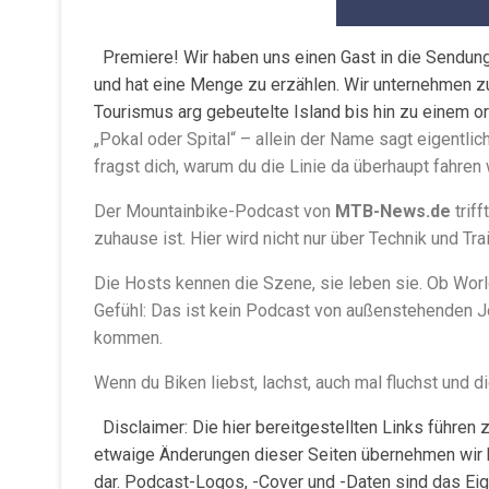
Premiere! Wir haben uns einen Gast in die Sendun
und hat eine Menge zu erzählen. Wir unternehmen z
Tourismus arg gebeutelte Island bis hin zu einem or
„Pokal oder Spital“ – allein der Name sagt eigentl
fragst dich, warum du die Linie da überhaupt fahren 
Der Mountainbike-Podcast von
MTB-News.de
triff
zuhause ist. Hier wird nicht nur über Technik und T
Die Hosts kennen die Szene, sie leben sie. Ob Worldc
Gefühl: Das ist kein Podcast von außenstehenden Jo
kommen.
Wenn du Biken liebst, lachst, auch mal fluchst und d
Disclaimer: Die hier bereitgestellten Links führen z
etwaige Änderungen dieser Seiten übernehmen wir ke
dar. Podcast-Logos, -Cover und -Daten sind das Eig