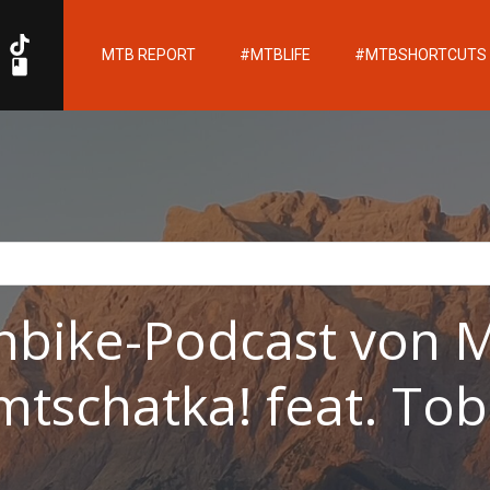
MTB REPORT
#MTBLIFE
#MTBSHORTCUTS
nbike-Podcast von 
tschatka! feat. To