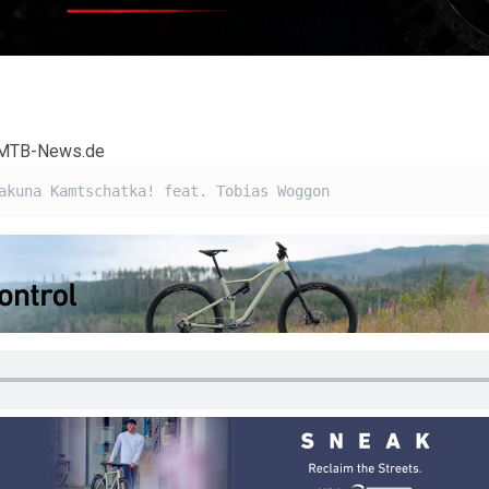
n MTB-News.de
akuna Kamtschatka! feat. Tobias Woggon