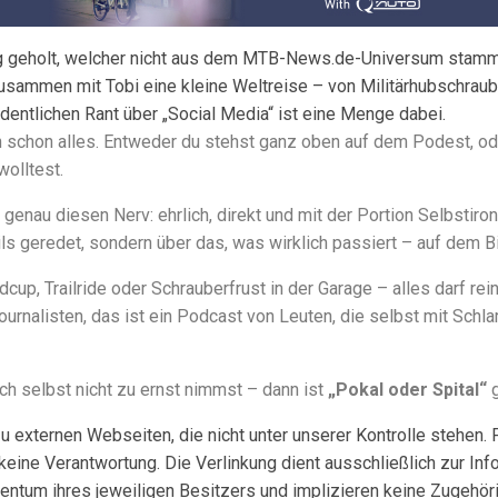
g geholt, welcher nicht aus dem MTB-News.de-Universum stammt.
usammen mit Tobi eine kleine Weltreise – von Militärhubschraub
dentlichen Rant über „Social Media“ ist eine Menge dabei.
ich schon alles. Entweder du stehst ganz oben auf dem Podest, od
wolltest.
t genau diesen Nerv: ehrlich, direkt und mit der Portion Selbstir
rails geredet, sondern über das, was wirklich passiert – auf dem
up, Trailride oder Schrauberfrust in der Garage – alles darf rein
urnalisten, das ist ein Podcast von Leuten, die selbst mit Sch
ich selbst nicht zu ernst nimmst – dann ist
„Pokal oder Spital“
g
u externen Webseiten, die nicht unter unserer Kontrolle stehen. F
ine Verantwortung. Die Verlinkung dient ausschließlich zur Inf
entum ihres jeweiligen Besitzers und implizieren keine Zugehöri