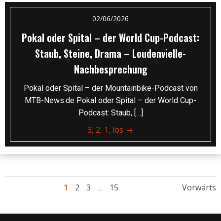
02/06/2026
Pokal oder Spital – der World Cup-Podcast:
Staub, Steine, Drama – Loudenvielle-
Nachbesprechung
Pokal oder Spital – der Mountainbike-Podcast von
MTB-News.de Pokal oder Spital – der World Cup-
Podcast: Staub, […]
3, 2, 1, los
Posts
Posts
Page
Page
Page
2
3
15
Vorwärts
Page
1
…
navigation
navig