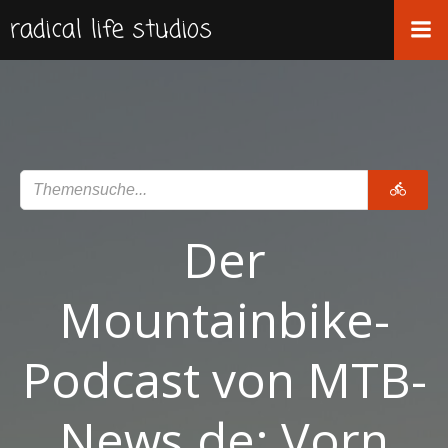
Zum
radical life studios
Inhalt
springen
Der
Mountainbike-
Podcast von MTB-
News.de: Vorn