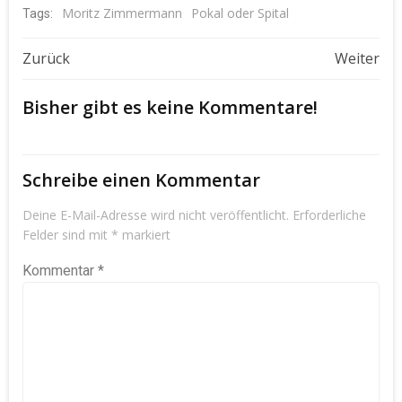
Moritz Zimmermann
Pokal oder Spital
Tags:
Beitragsnavigation
Beitragsnavigat
Zurück
Weiter
Bisher gibt es keine Kommentare!
Schreibe einen Kommentar
Deine E-Mail-Adresse wird nicht veröffentlicht.
Erforderliche
Felder sind mit
*
markiert
Kommentar
*