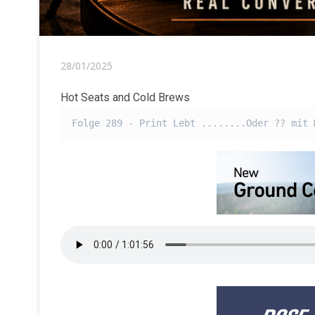
28/01/2025
Hot Seats and Cold Brews
Folge 289 - Print Lebt ........Oder ?? mit 