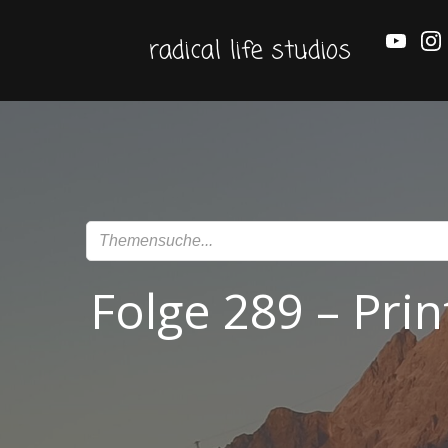
Zum
Inhalt
radical life studios
springen
Folge 289 – Pri