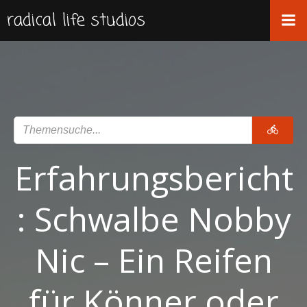
Zum
radical life studios
Inhalt
springen
Erfahrungsbericht
: Schwalbe Nobby
Nic – Ein Reifen
für Könner oder