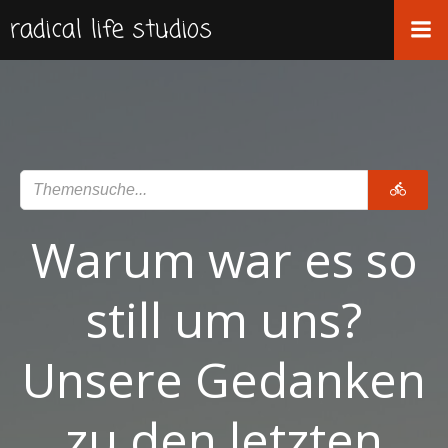
Zum
radical life studios
Inhalt
springen
Warum war es so
still um uns?
Unsere Gedanken
zu den letzten