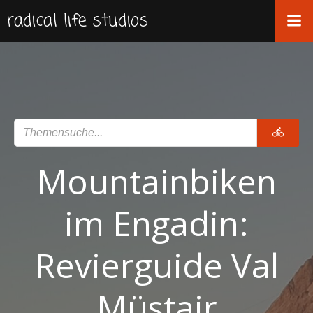
Zum
radical life studios
Inhalt
springen
Mountainbiken
im Engadin:
Revierguide Val
Müstair