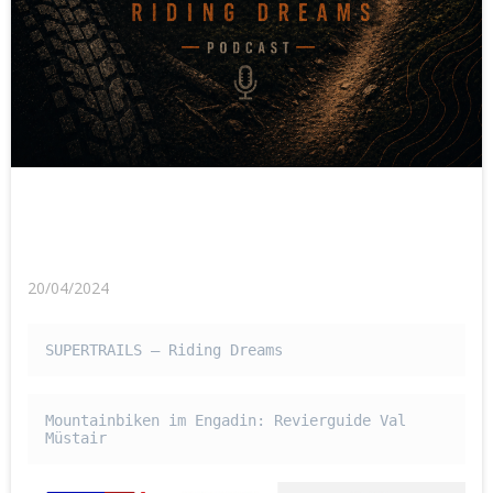
20/04/2024
SUPERTRAILS – Riding Dreams
Mountainbiken im Engadin: Revierguide Val 
Müstair