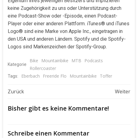
Eigentum ihres jeweiligen Besitzers und implizieren
keine Zugehörigkeit zu uns oder Unterstützung durch
eine Podcast-Show oder -Episode, einen Podcast-
Player oder einer anderen Plattform. iTunes® und iTunes
Logo® sind eine Marke von Apple Inc., eingetragen in
den USA und anderen Ländern. Spotify und die Spotify-
Logos sind Markenzeichen der Spotify-Group.
Bike
Mountainbike
MTB
Podcasts
Kategorie
Rollercoaster
Eberbach
Freeride Flo
Mountainbike
Toffer
Tags:
Beitragsnavigation
Beitragsnavigat
Zurück
Weiter
Bisher gibt es keine Kommentare!
Schreibe einen Kommentar