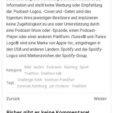
Information und stellt keine Werbung oder Empfehlung
dar. Podcast-Logos, -Cover und -Daten sind das
Eigentum ihres jeweiligen Besitzers und implizieren
keine Zugehörigkeit zu uns oder Unterstützung durch
eine Podcast-Show oder -Episode, einen Podcast-
Player oder einer anderen Plattform. iTunes® und iTunes
Logo® sind eine Marke von Apple Inc., eingetragen in
den USA und anderen Ländern. Spotify und die Spotify-
Logos sind Markenzeichen der Spotify-Group.
Bike
laufen
Podcasts
Running
Sport
Kategorie
Triathlon
triathlon talk
Challenge Roth
Ironman Frankfurt
Tags:
ironman hamburg
Jan Frodeno
Triathlon
Beitragsnavigation
Beitragsnavigat
Zurück
Weiter
Bisher gibt es keine Kommentare!