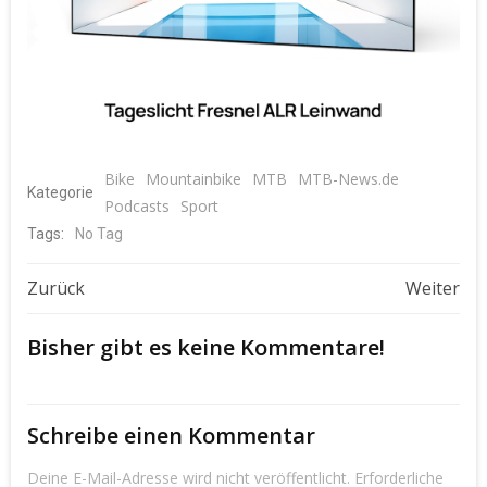
Bike
Mountainbike
MTB
MTB-News.de
Kategorie
Podcasts
Sport
Tags:
No Tag
Beitragsnavigation
Beitragsnavigat
Zurück
Weiter
Bisher gibt es keine Kommentare!
Schreibe einen Kommentar
Deine E-Mail-Adresse wird nicht veröffentlicht.
Erforderliche