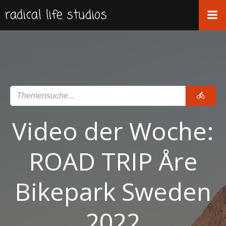
Zum
radical life studios
Inhalt
springen
Video der Woche:
ROAD TRIP Åre
Bikepark Sweden
2022