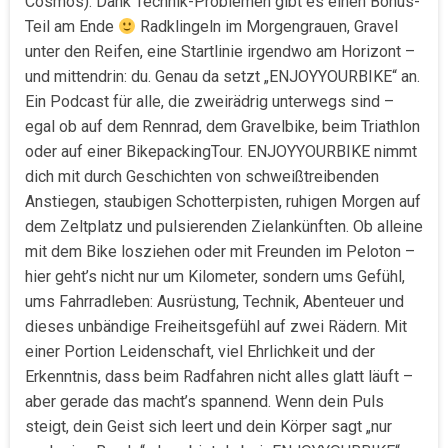
Cosmos). Dank Technik-Problemen gibt es einen Bonus-
Teil am Ende
Rad­klingeln im Morgengrauen, Gravel
unter den Reifen, eine Startlinie irgendwo am Horizont –
und mittendrin: du. Genau da setzt „ENJOYYOURBIKE“ an.
Ein Podcast für alle, die zwei­rädrig unterwegs sind –
egal ob auf dem Rennrad, dem Gravel­bike, beim Triathlon
oder auf einer Bikepacking­Tour. ENJOYYOURBIKE nimmt
dich mit durch Geschichten von schweißtreibenden
Anstiegen, staubigen Schotter­pisten, ruhigen Morgen auf
dem Zeltplatz und pulsierenden Zielankünften. Ob alleine
mit dem Bike losziehen oder mit Freunden im Peloton –
hier geht’s nicht nur um Kilometer, sondern ums Gefühl,
ums Fahr­rad­leben: Ausrüstung, Technik, Abenteuer und
dieses unbändige Freiheits­gefühl auf zwei Rädern. Mit
einer Portion Leidenschaft, viel Ehrlichkeit und der
Erkenntnis, dass beim Radfahren nicht alles glatt läuft –
aber gerade das macht’s spannend. Wenn dein Puls
steigt, dein Geist sich leert und dein Körper sagt „nur