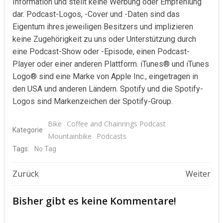
Information und stellt keine Werbung oder Empfehlung
dar. Podcast-Logos, -Cover und -Daten sind das
Eigentum ihres jeweiligen Besitzers und implizieren
keine Zugehörigkeit zu uns oder Unterstützung durch
eine Podcast-Show oder -Episode, einen Podcast-
Player oder einer anderen Plattform. iTunes® und iTunes
Logo® sind eine Marke von Apple Inc., eingetragen in
den USA und anderen Ländern. Spotify und die Spotify-
Logos sind Markenzeichen der Spotify-Group.
Bike
Coffee and Chainrings Podcast
Kategorie
Mountainbike
Podcasts
Tags:
No Tag
Beitragsnavigation
Beitragsnavigat
Zurück
Weiter
Bisher gibt es keine Kommentare!