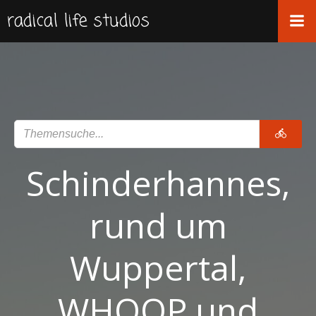
Zum
radical life studios
Inhalt
springen
Schinderhannes,
rund um
Wuppertal,
WHOOP und