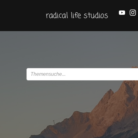
Zum
Inhalt
radical life studios
springen