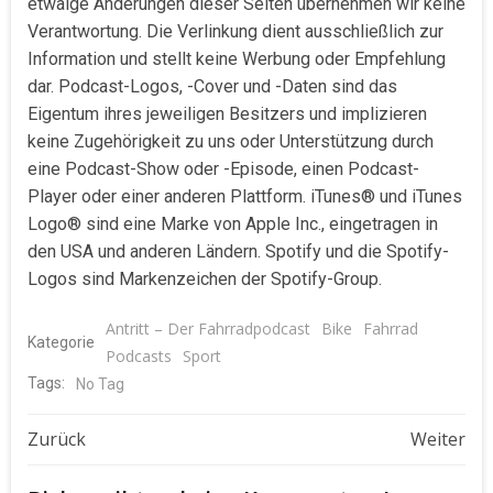
etwaige Änderungen dieser Seiten übernehmen wir keine
Verantwortung. Die Verlinkung dient ausschließlich zur
Information und stellt keine Werbung oder Empfehlung
dar. Podcast-Logos, -Cover und -Daten sind das
Eigentum ihres jeweiligen Besitzers und implizieren
keine Zugehörigkeit zu uns oder Unterstützung durch
eine Podcast-Show oder -Episode, einen Podcast-
Player oder einer anderen Plattform. iTunes® und iTunes
Logo® sind eine Marke von Apple Inc., eingetragen in
den USA und anderen Ländern. Spotify und die Spotify-
Logos sind Markenzeichen der Spotify-Group.
Antritt – Der Fahrradpodcast
Bike
Fahrrad
Kategorie
Podcasts
Sport
Tags:
No Tag
Beitragsnavigation
Beitragsnavigat
Zurück
Weiter