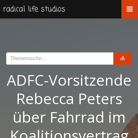
Zum
radical life studios
Inhalt
springen
ADFC-Vorsitzende
Rebecca Peters
über Fahrrad im
Koalitionsvertrag