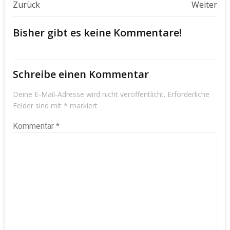
Beitragsnavigation
Beitragsnavigat
Zurück
Weiter
Bisher gibt es keine Kommentare!
Schreibe einen Kommentar
Deine E-Mail-Adresse wird nicht veröffentlicht.
Erforderliche
Felder sind mit
*
markiert
Kommentar
*