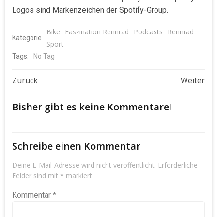
Logos sind Markenzeichen der Spotify-Group.
Bike
Faszination Rennrad
Podcasts
Rennrad
Kategorie
Sport
Tags:
No Tag
Beitragsnavigation
Beitragsnavigat
Zurück
Weiter
Bisher gibt es keine Kommentare!
Schreibe einen Kommentar
Deine E-Mail-Adresse wird nicht veröffentlicht.
Erforderliche
Felder sind mit
*
markiert
Kommentar
*