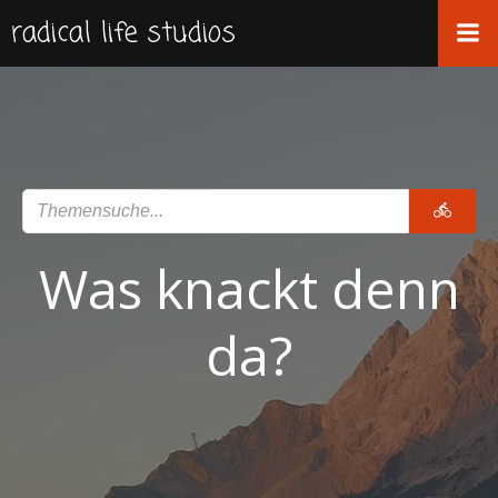
Zum
radical life studios
Inhalt
springen
Was knackt denn
da?