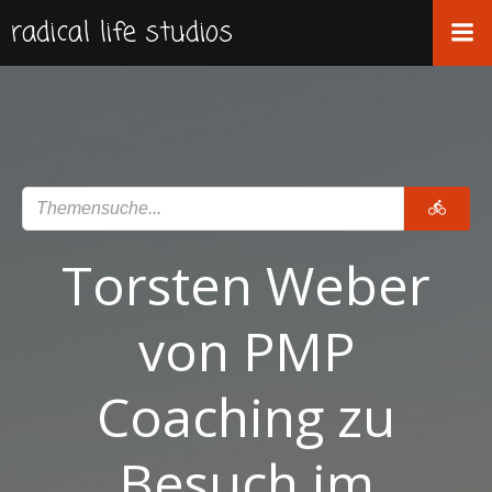
Zum
radical life studios
Inhalt
springen
Torsten Weber
von PMP
Coaching zu
Besuch im