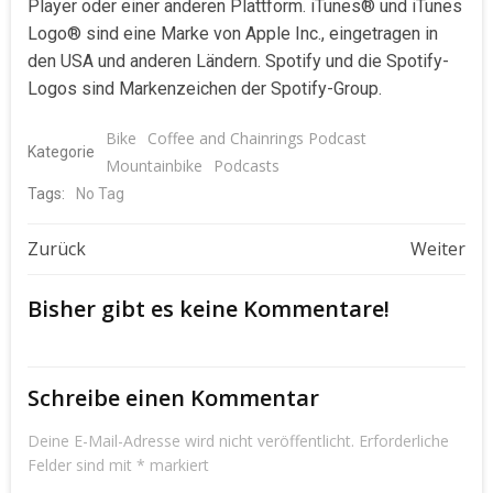
Player oder einer anderen Plattform. iTunes® und iTunes
Logo® sind eine Marke von Apple Inc., eingetragen in
den USA und anderen Ländern. Spotify und die Spotify-
Logos sind Markenzeichen der Spotify-Group.
Bike
Coffee and Chainrings Podcast
Kategorie
Mountainbike
Podcasts
Tags:
No Tag
Beitragsnavigation
Beitragsnavigat
Zurück
Weiter
Bisher gibt es keine Kommentare!
Schreibe einen Kommentar
Deine E-Mail-Adresse wird nicht veröffentlicht.
Erforderliche
Felder sind mit
*
markiert