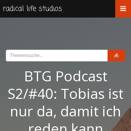
Zum
radical life studios
Inhalt
springen
BTG Podcast
S2/#40: Tobias ist
nur da, damit ich
reden kann