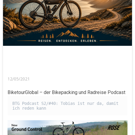
12/05/2021
BiketourGlobal – der Bikepacking und Radreise Podcast
BTG Podcast S2/#40: Tobias ist nur da, damit 
ich reden kann