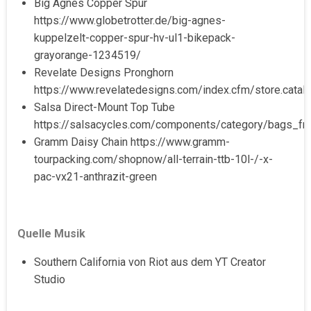
Big Agnes Copper Spur
https://www.globetrotter.de/big-agnes-
kuppelzelt-copper-spur-hv-ul1-bikepack-
grayorange-1234519/
Revelate Designs Pronghorn
https://www.revelatedesigns.com/index.cfm/store.catal
Salsa Direct-Mount Top Tube
https://salsacycles.com/components/category/bags_f
Gramm Daisy Chain https://www.gramm-
tourpacking.com/shopnow/all-terrain-ttb-10l-/-x-
pac-vx21-anthrazit-green
Quelle Musik
Southern California von Riot aus dem YT Creator
Studio