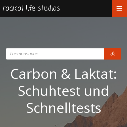
Zum
radical life studios
Inhalt
springen
Carbon & Laktat:
Schuhtest und
Schnelltests