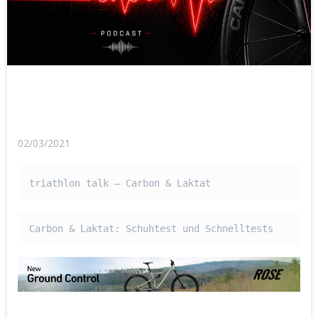
02/03/2021
triathlon talk – Carbon & Laktat
Carbon & Laktat: Schuhtest und Schnelltests