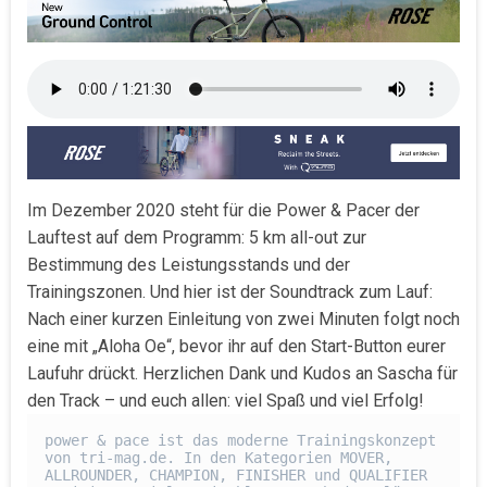
Im Dezember 2020 steht für die Power & Pacer der
Lauftest auf dem Programm: 5 km all-out zur
Bestimmung des Leistungsstands und der
Trainingszonen. Und hier ist der Soundtrack zum Lauf:
Nach einer kurzen Einleitung von zwei Minuten folgt noch
eine mit „Aloha Oe“, bevor ihr auf den Start-Button eurer
Laufuhr drückt. Herzlichen Dank und Kudos an Sascha für
den Track – und euch allen: viel Spaß und viel Erfolg!
power & pace ist das moderne Trainingskonzept 
von tri-mag.de. In den Kategorien MOVER, 
ALLROUNDER, CHAMPION, FINISHER und QUALIFIER 