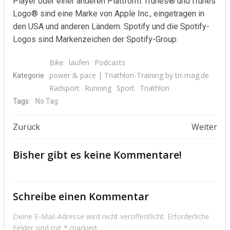
Player oder einer anderen Plattform. iTunes® und iTunes
Logo® sind eine Marke von Apple Inc., eingetragen in
den USA und anderen Ländern. Spotify und die Spotify-
Logos sind Markenzeichen der Spotify-Group.
Bike
laufen
Podcasts
power & pace | Triathlon-Training by tri-mag.de
Kategorie
Radsport
Running
Sport
Triathlon
Tags:
No Tag
Beitragsnavigation
Beitragsnavigat
Zurück
Weiter
Bisher gibt es keine Kommentare!
Schreibe einen Kommentar
Deine E-Mail-Adresse wird nicht veröffentlicht.
Erforderliche
Felder sind mit
*
markiert