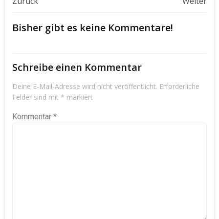
Beitragsnavigation
Beitragsnavigat
Zurück
Weiter
Bisher gibt es keine Kommentare!
Schreibe einen Kommentar
Deine E-Mail-Adresse wird nicht veröffentlicht.
Erforderliche
Felder sind mit
*
markiert
Kommentar
*