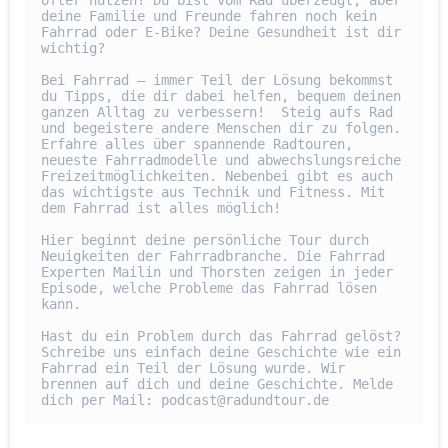
öfter nutzen? Du bist vom Rad überzeugt, aber 
deine Familie und Freunde fahren noch kein 
Fahrrad oder E-Bike? Deine Gesundheit ist dir 
wichtig? 

Bei Fahrrad – immer Teil der Lösung bekommst 
du Tipps, die dir dabei helfen, bequem deinen 
ganzen Alltag zu verbessern!  Steig aufs Rad 
und begeistere andere Menschen dir zu folgen. 
Erfahre alles über spannende Radtouren, 
neueste Fahrradmodelle und abwechslungsreiche 
Freizeitmöglichkeiten. Nebenbei gibt es auch 
das wichtigste aus Technik und Fitness. Mit 
dem Fahrrad ist alles möglich! 

Hier beginnt deine persönliche Tour durch 
Neuigkeiten der Fahrradbranche. Die Fahrrad 
Experten Mailin und Thorsten zeigen in jeder 
Episode, welche Probleme das Fahrrad lösen 
kann. 

Hast du ein Problem durch das Fahrrad gelöst? 
Schreibe uns einfach deine Geschichte wie ein 
Fahrrad ein Teil der Lösung wurde. Wir 
brennen auf dich und deine Geschichte. Melde 
dich per Mail: podcast@radundtour.de