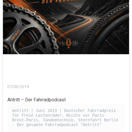
07/06/2019
Antritt – Der Fahrradpodcast
Antritt | Juni 2019 | Deutscher Fahrradpreis 
für Freie Lastenräder, Nicole vor Paris-
Brest-Paris, Tandemtechnik, Sternfahrt Berlin 
- Der gesamte Fahrradpodcast "Antritt"