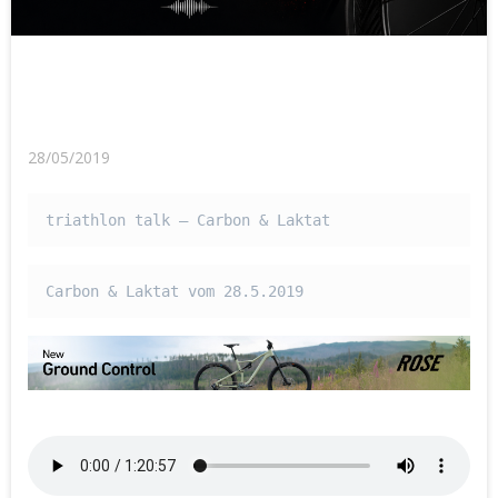
28/05/2019
triathlon talk – Carbon & Laktat
Carbon & Laktat vom 28.5.2019