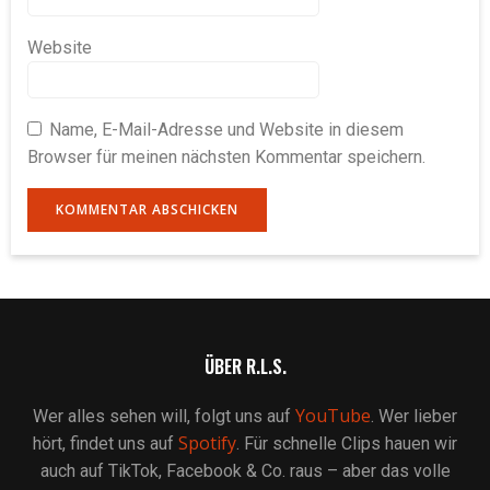
Website
Name, E-Mail-Adresse und Website in diesem
Browser für meinen nächsten Kommentar speichern.
ÜBER R.L.S.
YouTube
Wer alles sehen will, folgt uns auf
. Wer lieber
Spotify
hört, findet uns auf
. Für schnelle Clips hauen wir
auch auf TikTok, Facebook & Co. raus – aber das volle