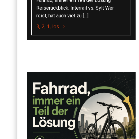
Fahrrad, immer ein Teil der Lösung
Reiserückblick: Interrail vs. Sylt Wer
reist, hat auch viel zu […]
3, 2, 1, los